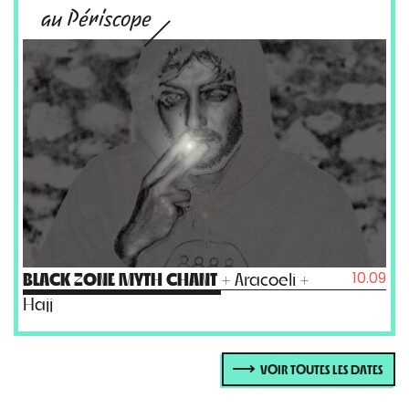
au Périscope
10.09
BLACK ZONE MYTH CHANT
+ Aracoeli +
Hajj
VOIR TOUTES LES DATES