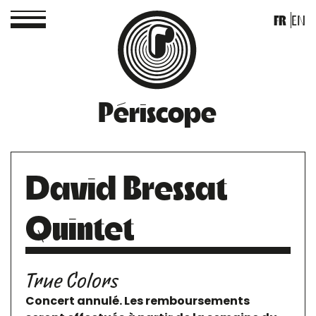
FR
EN
Périscope
David Bressat
Quintet
True Colors
Concert annulé. Les remboursements