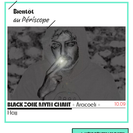
Bientôt
au Périscope
10.09
BLACK ZONE MYTH CHANT
+ Aracoeli +
Hajj