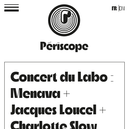
FR
EN
Périscope
Concert du Labo :
Menava +
Jacques Loucel +
Charlotte Slow