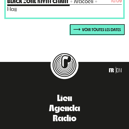
10.09
BLACK ZONE MYTH CHANT
+ Aracoeli +
Hajj
VOIR TOUTES LES DATES
FR
EN
Lieu
Agenda
Radio