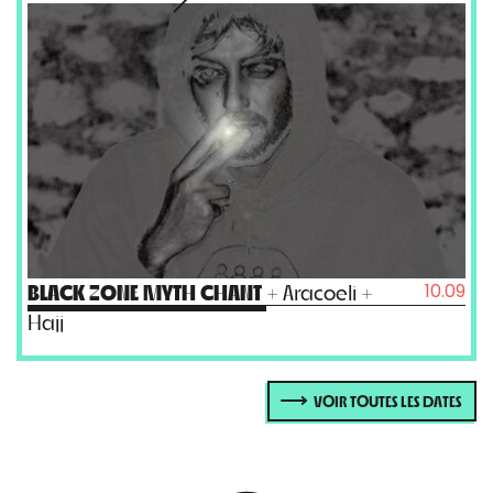
10.09
BLACK ZONE MYTH CHANT
+ Aracoeli +
Hajj
VOIR TOUTES LES DATES