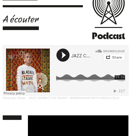
A écouter
Podcast
Périscope Radio
·
JAZZ CONNECTIVE RADIO • BIRMINGHAM WITH XHOSA COLE