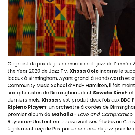
Gagnant du prix du jeune musicien de jazz de l’année 
the Year 2020 de Jazz FM,
Xhosa Cole
incarne le suc
locaux à Birmingham. Ayant grandi à Handsworth et ay
Community Music School d’Andy Hamilton, il fait maint
saxophonistes de Birmingham, dont
Soweto Kinch
et
derniers mois,
Xhosa
s’est produit deux fois aux BBC
Ripieno Players
, un orchestre à cordes de Birmingha
premier album de
Mahalia
« Love and Compromise 
Royaume-Uni, tout en poursuivant ses études au Conse
également reçu le Prix parlementaire du jazz pour le «