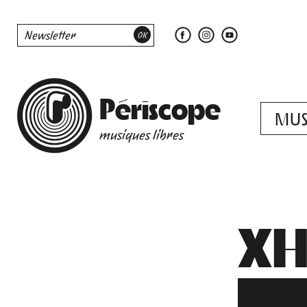
Périscope
MUS
musiques libres
XH