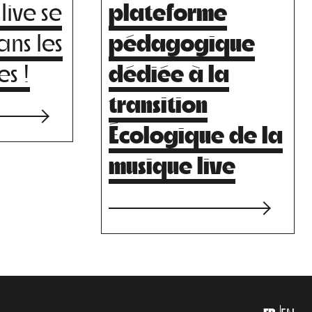
live se
plateforme
ans les
pédagogique
es !
dédiée à la
transition
Écologique de la
musique live