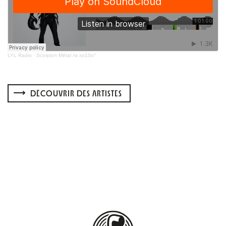
LYL Radio
·
Scorpion Métal /w xo10o°
DÉCOUVRIR DES ARTISTES