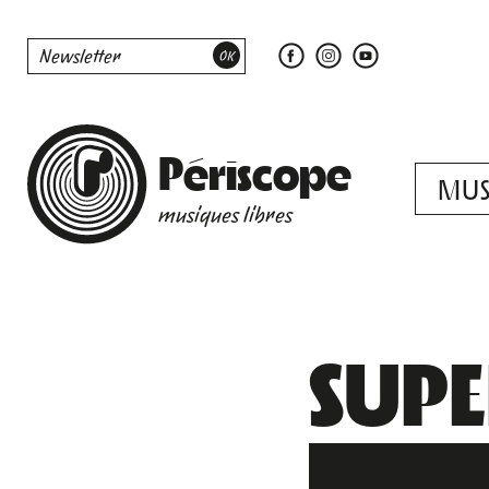
Périscope
MUS
musiques libres
SUP