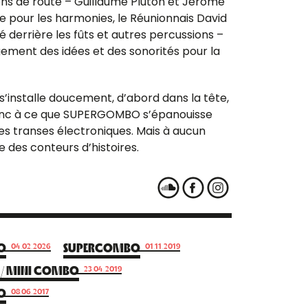
ons de route – Guillaume Pluton et Jérôme
ue pour les harmonies, le Réunionnais David
 derrière les fûts et autres percussions –
gement des idées et des sonorités pour la
s’installe doucement, d’abord dans la tête,
t donc à ce que SUPERGOMBO s’épanouisse
 les transes électroniques. Mais à aucun
e des conteurs d’histoires.
O
SUPERGOMBO
04.02.2026
01.11.2019
C / MINI GOMBO
23.04.2019
O
08.06.2017