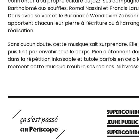
confronter à sa propre culture du jazz. Ses compagn
Bartholomé aux souffles, Romai Nassini et Francis Lar
Doris avec sa voix et le Burkinabé Wendlavim Zabsonré
apportent chacun leur pierre à l’écriture ou à l’arran
réalisation.
Sans aucun doute, cette musique sait surprendre. Elle 
puis finit par envahir tout le corps. Rien d’étonnan
dans la répétition inlassable et tutoie parfois en cela
moment cette musique n’oublie ses racines. Ni l’ivress
SUPERGOMB
ça s'est passé
JEUNE PUBLI
au Périscope
SUPERGOMB