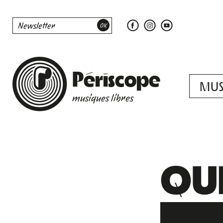
Périscope
MUS
musiques libres
QUE