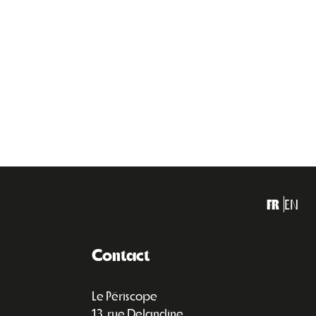
FR
EN
Contact
Le Périscope
13, rue Delandine