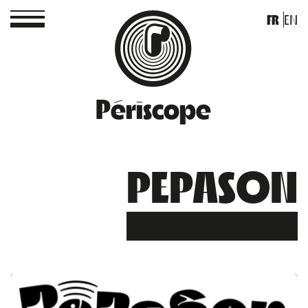
FR
EN
Périscope
PEPASON