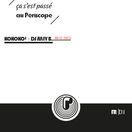
ça s'est passé
au Périscope
KOKOKO! + DJ ÂMY B.
05.12.2023
FR
EN