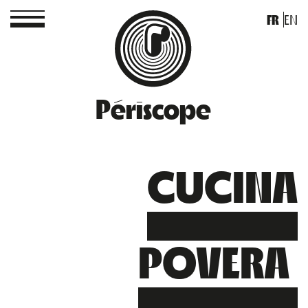
FR
EN
Périscope
CUCINA
POVERA