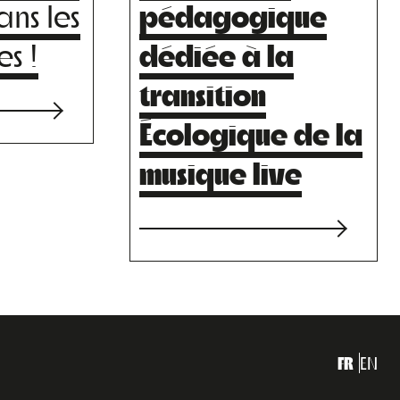
ans les
pédagogique
es !
dédiée à la
transition
Écologique de la
musique live
FR
EN